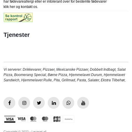
har fødevareallergi eller er intolerant over for bestemte fødevarer
klik her og kontakt os.
Tjenester
Vi serverer:
Drikkevarer
,
Pizzaer
,
Mexicanske Pizzaer
,
Dobbelt Indbagt
,
Salat
Pizza
,
Boomerang Special
,
Børne Pizza
,
Hjemmelavet Durum
,
Hjemmelavet
Sandwich
,
Hjemmelavet Rulle
,
Pita
,
Grillmad
,
Pasta
,
Salater
,
Ekstra Tilbehør
,
Copyright © 2022 - Leveret af: