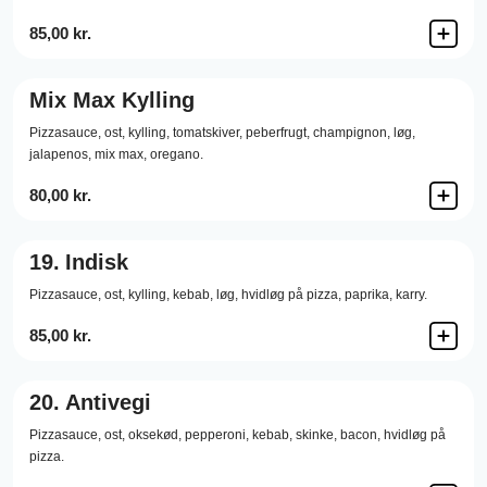
85,00 kr.
Mix Max Kylling
Pizzasauce,
ost,
kylling,
tomatskiver,
peberfrugt,
champignon,
løg,
jalapenos,
mix max,
oregano.
80,00 kr.
19.
Indisk
Pizzasauce,
ost,
kylling,
kebab,
løg,
hvidløg på pizza,
paprika,
karry.
85,00 kr.
20.
Antivegi
Pizzasauce,
ost,
oksekød,
pepperoni,
kebab,
skinke,
bacon,
hvidløg på
pizza.