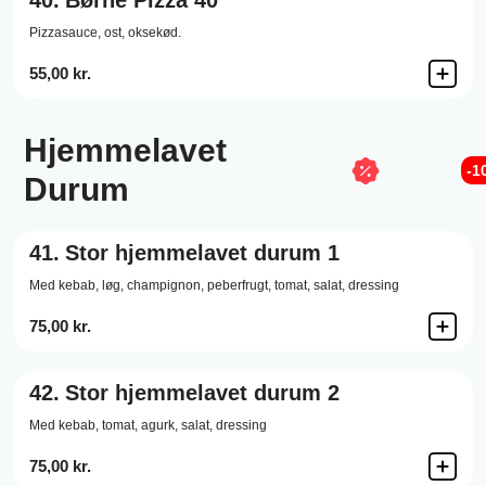
40.
Børne Pizza 40
Pizzasauce,
ost,
oksekød.
55,00 kr.
Hjemmelavet
-1
Durum
41.
Stor hjemmelavet durum 1
Med kebab, løg, champignon, peberfrugt, tomat, salat, dressing
75,00 kr.
42.
Stor hjemmelavet durum 2
Med kebab, tomat, agurk, salat, dressing
75,00 kr.