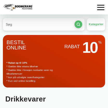
Kategorier
10
BESTIL
%
RABAT
ONLINE
* Rabat op til 10%
* Gælder ikke ekstra tilbehør
* Gælder ikke i forvejen nedsatte varer og
tilbudsmenuer
* kun på udvalgte varer/kategorier
* Kun ved online bestilling
Drikkevarer