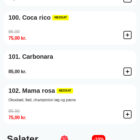
100.
Coca rico
NEDSAT
85.00
75,00 kr.
101.
Carbonara
85,00 kr.
102.
Mama rosa
NEDSAT
Oksekød, flød, champinion løg og pæne
85.00
75,00 kr.
Salater
-10%