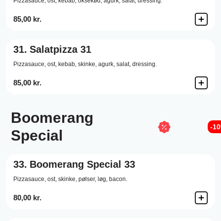
Pizzasauce,
ost,
kebab,
oksekød,
agurk,
salat,
dressing.
85,00 kr.
31.
Salatpizza 31
Pizzasauce,
ost,
kebab,
skinke,
agurk,
salat,
dressing.
85,00 kr.
Boomerang
-1
Special
33.
Boomerang Special 33
Pizzasauce,
ost,
skinke,
pølser,
løg,
bacon.
80,00 kr.