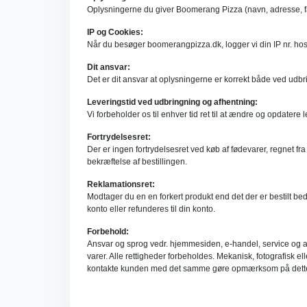
Oplysningerne du giver Boomerang Pizza (navn, adresse, fastne
IP og Cookies:
Når du besøger boomerangpizza.dk, logger vi din IP nr. hos o
Dit ansvar:
Det er dit ansvar at oplysningerne er korrekt både ved udbr
Leveringstid ved udbringning og afhentning:
Vi forbeholder os til enhver tid ret til at ændre og opdatere 
Fortrydelsesret:
Der er ingen fortrydelsesret ved køb af fødevarer, regnet fr
bekræftelse af bestillingen.
Reklamationsret:
Modtager du en en forkert produkt end det der er bestilt bede
konto eller refunderes til din konto.
Forbehold:
Ansvar og sprog vedr. hjemmesiden, e-handel, service og andre 
varer. Alle rettigheder forbeholdes. Mekanisk, fotografisk el
kontakte kunden med det samme gøre opmærksom på dette. Vi ka