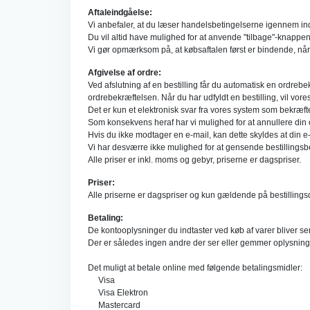
Aftaleindgåelse:
Vi anbefaler, at du læser handelsbetingelserne igennem ind
Du vil altid have mulighed for at anvende "tilbage"-knappen 
Vi gør opmærksom på, at købsaftalen først er bindende, nå
Afgivelse af ordre:
Ved afslutning af en bestilling får du automatisk en ordrebe
ordrebekræftelsen. Når du har udfyldt en bestilling, vil vor
Det er kun et elektronisk svar fra vores system som bekræfte
Som konsekvens heraf har vi mulighed for at annullere din or
Hvis du ikke modtager en e-mail, kan dette skyldes at din e-m
Vi har desværre ikke mulighed for at gensende bestillingsbe
Alle priser er inkl. moms og gebyr, priserne er dagspriser.
Priser:
Alle priserne er dagspriser og kun gældende på bestillingsda
Betaling:
De kontooplysninger du indtaster ved køb af varer bliver se
Der er således ingen andre der ser eller gemmer oplysninger
Det muligt at betale online med følgende betalingsmidler:
Visa
Visa Elektron
Mastercard