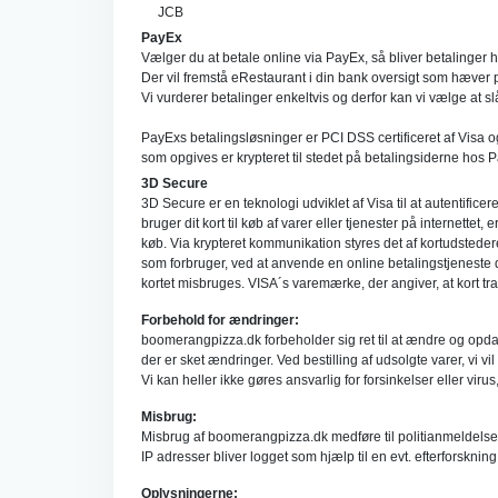
JCB
PayEx
Vælger du at betale online via PayEx, så bliver betalinge
Der vil fremstå eRestaurant i din bank oversigt som hæver 
Vi vurderer betalinger enkeltvis og derfor kan vi vælge at sl
PayExs betalingsløsninger er PCI DSS certificeret af Visa 
som opgives er krypteret til stedet på betalingsiderne hos P
3D Secure
3D Secure er en teknologi udviklet af Visa til at autentifice
bruger dit kort til køb af varer eller tjenester på internettet,
køb. Via krypteret kommunikation styres det af kortudsteder
som forbruger, ved at anvende en online betalingstjeneste de
kortet misbruges. VISA´s varemærke, der angiver, at kort 
Forbehold for ændringer:
boomerangpizza.dk forbeholder sig ret til at ændre og opdate
der er sket ændringer. Ved bestilling af udsolgte varer, v
Vi kan heller ikke gøres ansvarlig for forsinkelser eller virus
Misbrug:
Misbrug af boomerangpizza.dk medføre til politianmeldelse
IP adresser bliver logget som hjælp til en evt. efterforskning
Oplysningerne: