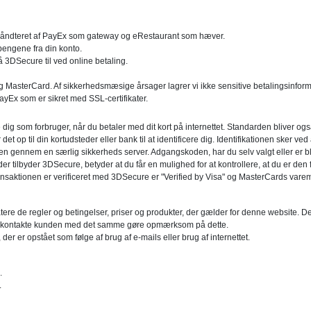
r håndteret af PayEx som gateway og eRestaurant som hæver.
pengene fra din konto.
å 3DSecure til ved online betaling.
og MasterCard. Af sikkerhedsmæsige årsager lagrer vi ikke sensitive betalingsinfor
ayEx som er sikret med SSL-certifikater.
re dig som forbruger, når du betaler med dit kort på internettet. Standarden bliver o
 er det op til din kortudsteder eller bank til at identificere dig. Identifikationen sker
en gennem en særlig sikkerheds server. Adgangskoden, har du selv valgt eller er blev
r tilbyder 3DSecure, betyder at du får en mulighed for at kontrollere, at du er den fa
transaktionen er verificeret med 3DSecure er "Verified by Visa" og MasterCards va
re de regler og betingelser, priser og produkter, der gælder for denne website. Det 
i vil kontakte kunden med det samme gøre opmærksom på dette.
, der er opstået som følge af brug af e-mails eller brug af internettet.
.
.