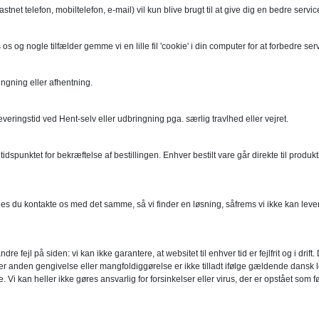
t telefon, mobiltelefon, e-mail) vil kun blive brugt til at give dig en bedre service o
s og nogle tilfælder gemme vi en lille fil 'cookie' i din computer for at forbedre se
ingning eller afhentning.
leveringstid ved Hent-selv eller udbringning pga. særlig travlhed eller vejret.
a tidspunktet for bekræftelse af bestillingen. Enhver bestilt vare går direkte til pr
s du kontakte os med det samme, så vi finder en løsning, såfrems vi ikke kan leverer 
fejl på siden: vi kan ikke garantere, at websitet til enhver tid er fejlfrit og i drift
ler anden gengivelse eller mangfoldiggørelse er ikke tilladt ifølge gældende dansk lo
n heller ikke gøres ansvarlig for forsinkelser eller virus, der er opstået som følge