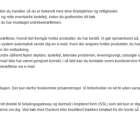
en du handler, så du er bekendt med dine forpligtelser og rettigheder.
og rette eventuelle tastefejl, inden du godkender dit køb.
r du har modtaget ordrebekræftelsen.
kræftelse, hvoraf det fremgår hvilke produkter, du har bestilt. Vi gør opmærksom på,
es system automatisk sende dig en e-mail, hvori der angives hvilke produkt/er, du h
r din indtastning.
dre såfremt fejlen skyldes: tastefejl, tekniske problemer, leveringssvigt, udsolgte s
ail ikke har været gengivet korrekt, i så fald kan du kontakte vores kundeservice for
kræftelse via e-mail.
gen. Der kan derfor forekomme prisændringer. Vi forbeholder os ret til uden varsel a
ndt direkte til betalingsgateway og dermed i krypteret form (SSL) som det kun er di
ne om dig. Ved køb med Dankort eller kreditkort trækkes beløbet fra din konto så sn