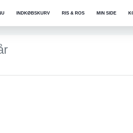
NU
INDKØBSKURV
RIS & ROS
MIN SIDE
K
år