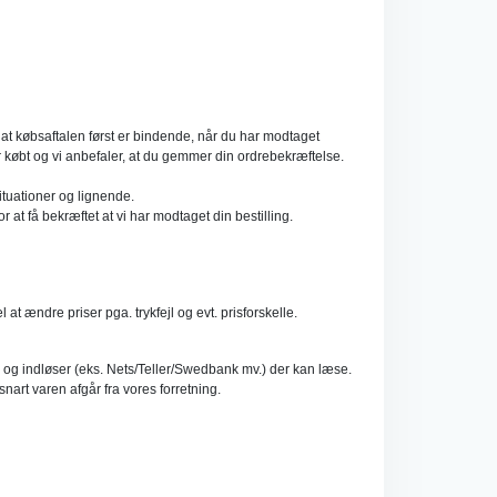
 at købsaftalen først er bindende, når du har modtaget
ar købt og vi anbefaler, at du gemmer din ordrebekræftelse.
ituationer og lignende.
 at få bekræftet at vi har modtaget din bestilling.
t ændre priser pga. trykfejl og evt. prisforskelle.
g og indløser (eks. Nets/Teller/Swedbank mv.) der kan læse.
art varen afgår fra vores forretning.