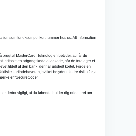
mation som for eksempel kortnummer hos os. Alt information
gså brugt af MasterCard. Teknologien betyder, at når du
 ved at indtaste en adgangskode eller kode, når de foretager et
et tildelt af den bank, der har udstedt kortet. Fordelen
ktiske kortindehaveren, hvilket betyder mindre risiko for, at
remærke er "SecureCode"
er derfor vigtigt, at du løbende holder dig orienteret om