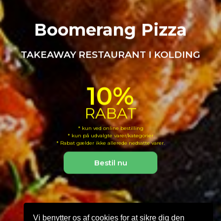
Boomerang Pizza
TAKEAWAY RESTAURANT I KOLDING
10%
RABAT
* kun ved online bestilling
* kun på udvalgte varer/kategorier
* Rabat gælder ikke allerede nedsatte varer.
Bestil nu
Vi benytter os af cookies for at sikre dig den