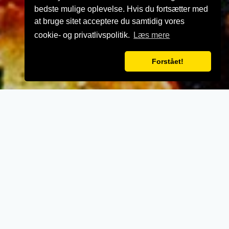
bedste mulige oplevelse. Hvis du fortsætter med
at bruge sitet acceptere du samtidig vores
cookie- og privatlivspolitik.
Læs mere
Forstået!
VELKOMMEN TIL
Boomerang Pizza
- Når vi laver mad til vores kunder, lægger vi
vægt på kvalitet, service og renlighed.
- Stort udvalg i lækre oplevelser for ganen.
- Udsøgte råvarer og en nænsom stræben
efter det perfekte sikrer en oplevelse udover
det sædvanglige.